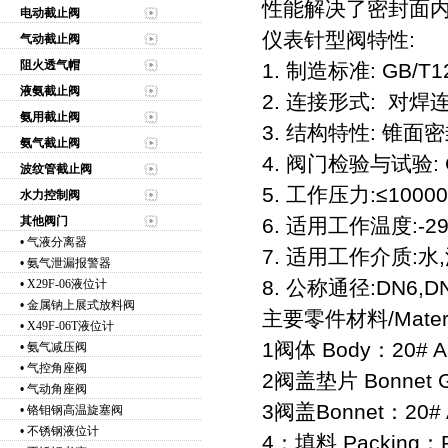
性能解决了密封面
电动截止阀
仪表针型阀特性:
气动截止阀
阻火透气帽
1. 制造标准: GB/T12
液氨截止阀
2. 连接形式: 对焊
氨用截止阀
3. 结构特性: 锥面
氨气截止阀
4. 阀门检验与试验: GB
波纹管截止阀
5. 工作压力:≤10000
水力控制阀
其他阀门
6. 适用工作温度:-2
•
气液分离器
7. 适用工作介质:
•
氨气泄漏报警器
8. 公称通径:DN6,DN
•
X29F-06液位计
•
金属钠上展式放料阀
主要零件材料/Material
•
X49F-06T液位计
1阀体 Body：20# A1
•
氨气减压阀
•
气控角座阀
2阀盖垫片 Bonnet G
•
气动角座阀
3阀盖Bonnet：20# A
•
铬钼钢高温旋塞阀
•
不锈钢液位计
4：填料 Packing：P