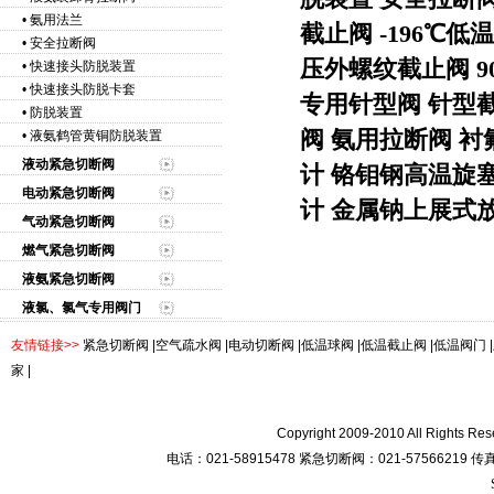
•
氨用法兰
截止阀
-196℃低
•
安全拉断阀
压外螺纹截止阀
•
快速接头防脱装置
•
快速接头防脱卡套
专用针型阀
针型
•
防脱装置
阀
氨用拉断阀
衬
•
液氨鹤管黄铜防脱装置
液动紧急切断阀
计
铬钼钢高温旋
电动紧急切断阀
计
金属钠上展式
气动紧急切断阀
燃气紧急切断阀
液氨紧急切断阀
液氯、氯气专用阀门
友情链接>>
紧急切断阀
|
空气疏水阀
|
电动切断阀
|
低温球阀
|
低温截止阀
|
低温阀门
|
家
|
Copyright 2009-2010 All R
电话：021-58915478 紧急切断阀：021-57566219 传真