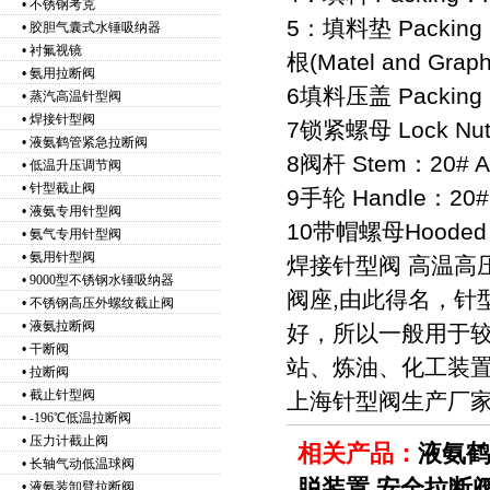
•
不锈钢考克
5：填料垫 Packing
•
胶胆气囊式水锤吸纳器
•
衬氟视镜
根(Matel and Graph
•
氨用拉断阀
6填料压盖 Packing G
•
蒸汽高温针型阀
•
焊接针型阀
7锁紧螺母 Lock Nut：
•
液氨鹤管紧急拉断阀
8阀杆 Stem：20# A1
•
低温升压调节阀
•
针型截止阀
9手轮 Handle：20# 
•
液氨专用针型阀
10带帽螺母Hooded N
•
氨气专用针型阀
•
氨用针型阀
焊接针型阀 高温高
•
9000型不锈钢水锤吸纳器
阀座,由此得名，针
•
不锈钢高压外螺纹截止阀
•
液氨拉断阀
好，所以一般用于
•
干断阀
站、炼油、化工装
•
拉断阀
•
截止针型阀
上海针型阀生产厂
•
-196℃低温拉断阀
•
压力计截止阀
相关产品：
液氨鹤
•
长轴气动低温球阀
脱装置
安全拉断
•
液氨装卸臂拉断阀