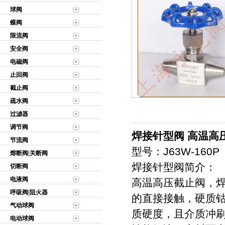
球阀
蝶阀
限流阀
安全阀
电磁阀
止回阀
截止阀
疏水阀
过滤器
调节阀
焊接针型阀 高温高
节流阀
型号：J63W-160P
熔断阀|关断阀
焊接针型阀简介：
切断阀
电液阀
高温高压截止阀，
呼吸阀|阻火器
的直接接触，硬质
气动球阀
质硬度，且介质冲
电动球阀