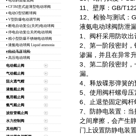
•
电动斜面釜底阀
11、壁厚：GB/T122
•
CF3M意式超薄型电动球阀
•
电动O型切断球阀
12、检验与测试：GB/
•
V型防爆电动调节阀
液氨电动球阀防泄
•
断电自动复位(关闭)电动球阀
•
停电自动复位关闭电动球阀
1、阀杆采用防吹出
•
精小型防爆不锈钢电动球阀
2、第一阶段密封
•
液氨电动球阀 Liquid ammonia
•
电动高压球阀
electric ball valve
渗漏，并且在异常
•
高压电动球阀
3、第二阶段密封，
电动截止阀
漏。
气动截止阀
阻火透气帽
4、释放碟形弹簧的
液氨截止阀
5、使用阀杆螺母压
氨用截止阀
6、止退垫固定阀杆
氨气截止阀
7、防静电装置：
波纹管截止阀
之间摩擦，会产生
水力控制阀
其他阀门
门上设置防静电装