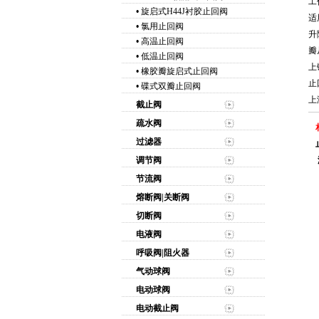
工
•
旋启式H44J衬胶止回阀
适
•
氯用止回阀
升
•
高温止回阀
瓣
•
低温止回阀
上
•
橡胶瓣旋启式止回阀
止
•
碟式双瓣止回阀
上
截止阀
疏水阀
过滤器
调节阀
节流阀
熔断阀|关断阀
切断阀
电液阀
呼吸阀|阻火器
气动球阀
电动球阀
电动截止阀