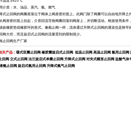
作温度:≤425 ℃
用介质：水、油品、蒸汽、氨、燃气
降式止回阀的阀瓣座落位于阀体上阀座密封面上。此阀门除了阀瓣可以自由地升降之
从阀座密封面上抬起，介质回流导致阀瓣回落到阀座上，并切断流动。根据使用条件
镶嵌橡胶垫或橡胶环的形式。像截止阀一样，流体通过
升降式止回阀
的通道也是狭窄
回阀大些，而且旋启式止回阀的流量受到的限制很少。
海止回阀生产厂家
相关产品：
碟式双瓣止回阀
橡胶瓣旋启式止回阀
低温止回阀
高温止回阀
氯用止回阀
止回阀
立式止回阀
法兰旋启式单瓣止回阀
升降式止回阀
对夹式蝶形止回阀
盐酸气体
液氨止回阀
旋启式氨用止回阀
升降式氨气止回阀