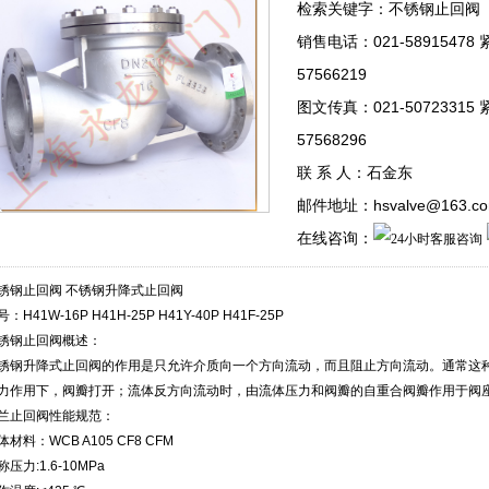
检索关键字：不锈钢止回阀
销售电话：021-58915478
57566219
图文传真：021-50723315
57568296
联 系 人：石金东
邮件地址：hsvalve@163.c
在线咨询：
锈钢止回阀 不锈钢升降式止回阀
：H41W-16P H41H-25P H41Y-40P H41F-25P
锈钢止回阀概述：
锈钢升降式止回阀的作用是只允许介质向一个方向流动，而且阻止方向流动。通常这
力作用下，阀瓣打开；流体反方向流动时，由流体压力和阀瓣的自重合阀瓣作用于阀
兰止回阀性能规范：
体材料：WCB A105 CF8 CFM
称压力:1.6-10MPa