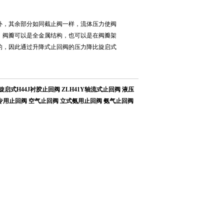
外，其余部分如同截止阀一样，流体压力使阀
，阀瓣可以是全金属结构，也可以是在阀瓣架
的，因此通过升降式止回阀的压力降比旋启式
旋启式H44J衬胶止回阀
ZLH41Y轴流式止回阀
液压
专用止回阀
空气止回阀
立式氨用止回阀
氨气止回阀