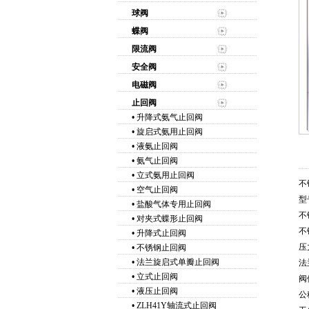
球阀
蝶阀
限流阀
安全阀
电磁阀
止回阀
•
升降式氨气止回阀
•
旋启式氨用止回阀
•
液氨止回阀
•
氨气止回阀
•
立式氨用止回阀
不
•
空气止回阀
型号
•
盐酸气体专用止回阀
不
•
对夹式蝶形止回阀
不
•
升降式止回阀
压
•
不锈钢止回阀
•
法兰旋启式单瓣止回阀
法
•
立式止回阀
阀
•
液压止回阀
公
•
ZLH41Y轴流式止回阀