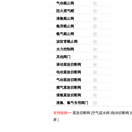
气动截止阀
阻火透气帽
液氨截止阀
氨用截止阀
氨气截止阀
波纹管截止阀
水力控制阀
其他阀门
液动紧急切断阀
电动紧急切断阀
气动紧急切断阀
燃气紧急切断阀
液氨紧急切断阀
液氯、氯气专用阀门
友情链接>>
紧急切断阀
|
空气疏水阀
|
电动切断阀
|
家
|