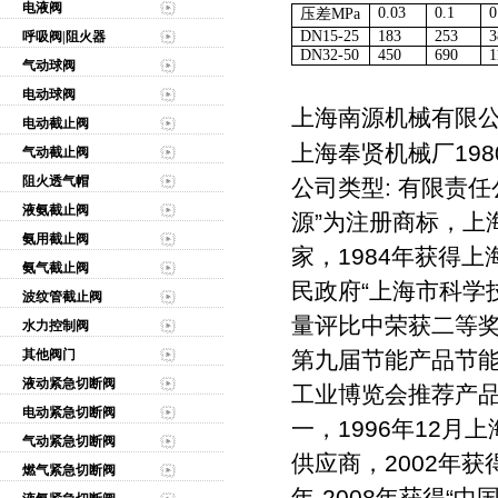
电液阀
0.03
0.1
0
压差
MPa
DN15-25
183
253
3
呼吸阀|阻火器
DN32-50
450
690
1
气动球阀
电动球阀
上海南源机械有限
电动截止阀
上海奉贤机械厂19
气动截止阀
阻火透气帽
公司类型: 有限责任公
液氨截止阀
源”为注册商标，上
氨用截止阀
家，1984年获得上
氨气截止阀
民政府“上海市科学
波纹管截止阀
量评比中荣获二等奖，
水力控制阀
其他阀门
第九届节能产品节能
液动紧急切断阀
工业博览会推荐产品
电动紧急切断阀
一，1996年12
气动紧急切断阀
供应商，2002年获得
燃气紧急切断阀
年-2008年获得