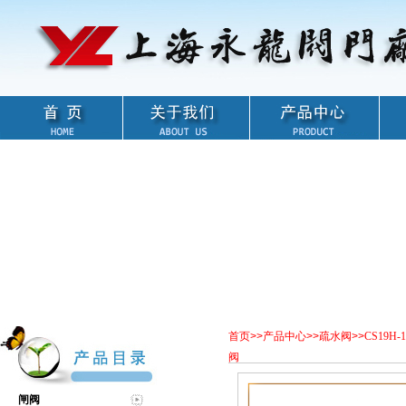
首页
>>
产品中心
>>
疏水阀
>>
CS19H
阀
闸阀