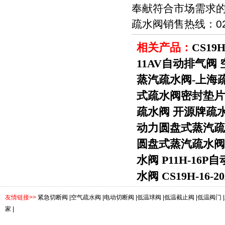
奉献符合市场需求
疏水阀销售热线：021-5
相关产品：
CS19
11AV自动排气阀
蒸汽疏水阀-上海
式疏水阀密封垫片
疏水阀
开源牌疏
动力圆盘式蒸汽疏
圆盘式蒸汽疏水阀
水阀
P11H-16P
水阀
CS19H-16-
友情链接>>
紧急切断阀
|
空气疏水阀
|
电动切断阀
|
低温球阀
|
低温截止阀
|
低温阀门
|
家
|