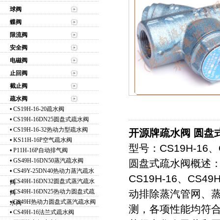
球阀
蝶阀
限流阀
安全阀
电磁阀
止回阀
截止阀
疏水阀
•
CS19H-16-20疏水阀
•
CS19H-16DN25圆盘式疏水阀
•
CS19H-16-32热动力型疏水阀
开源牌疏水阀 圆盘
•
KS11H-16P空气疏水阀
型号：CS19H-16、
•
P11H-16P自动排气阀
•
GS49H-16DN50蒸汽疏水阀
圆盘式疏水阀概述
•
CS49Y-25DN40热动力蒸汽疏水
CS19H-16、C
•
CS49H-16DN32圆盘式蒸汽疏水
阀
•
CS49H-16DN25热动力圆盘式疏
动排除蒸汽管网、
阀
•
CS49H热动力圆盘式蒸汽疏水阀
水阀
测，各项性能均符合G
•
CS49H-16法兰式疏水阀