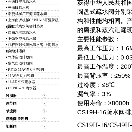
获得中华人民共和
•
开源牌空气疏水阀
•
开源牌疏水阀
圆盘式疏水阀分别
•
奉贤机械厂开源牌疏水阀
构和性能均相同。
•
上海南源机械CS19H-16开源牌疏
•
圆盘式疏水阀密封垫片
水阀
的磨损和蒸汽泄漏
•
自由浮球式疏水阀
主要性能参数：
•
不锈钢空气疏水器
•
杠杆浮球式蒸汽疏水阀-上海疏水
最高工作压力：1.6M
•
自动排液阀
阀生产厂家
最低工作压力：0.03
•
气体自动排放阀
•
空气自动排放阀
最高工作温度：200
•
KY15-11AV自动排气阀
最高背压率：≤50%
•
11AV自动排气阀
•
11-LD空气疏水器
过冷度：≤8℃
•
CS19H-25C疏水器
漏气率：3%
过滤器
使用寿命：≥8000h
调节阀
CS19H-16疏水
节流阀
熔断阀|关断阀
CS19H-1
切断阀