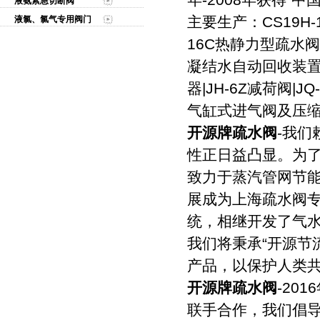
液氨紧急切断阀
主要生产：CS19H-
液氯、氯气专用阀门
16C热静力型疏水阀|
凝结水自动回收装置/Z
器|JH-6Z减荷阀|JQ
气缸式进气阀及压
开源牌疏水阀
-我
性正日益凸显。为
致力于蒸汽管网节能
展成为上海疏水阀
统，相继开发了气
我们将秉承“开源节
产品，以保护人类共
开源牌疏水阀
-20
联手合作，我们倡导