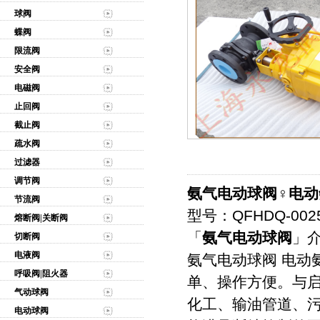
球阀
蝶阀
限流阀
安全阀
电磁阀
止回阀
截止阀
疏水阀
过滤器
调节阀
氨气电动球阀♀电动
节流阀
型号：QFHDQ-0025
熔断阀|关断阀
「
氨气电动球阀
」
切断阀
电液阀
氨气电动球阀 电动
呼吸阀|阻火器
单、操作方便。与
气动球阀
化工、输油管道、
电动球阀