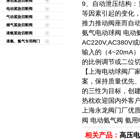
液动紧急切断阀
9、自动泄压结构
电动紧急切断阀
等因素引起的变化
气动紧急切断阀
推力推动阀座而自
燃气紧急切断阀
氨气电动球阀 电动
液氨紧急切断阀
AC220V,AC3
液氯、氯气专用阀门
输入的（4~20m
的比例调节或二位
【上海电动球阀厂
案，保持质量优先
的三性为目标，创建
热枕欢迎国内外客
上海永龙阀门厂优
阀 电动氨气阀
氨用
相关产品：
高压电