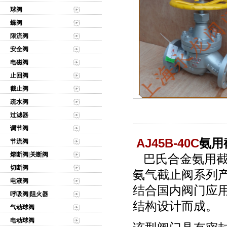
球阀
蝶阀
限流阀
安全阀
电磁阀
止回阀
截止阀
疏水阀
过滤器
调节阀
AJ45B-40C
氨用
节流阀
熔断阀|关断阀
巴氏合金
氨用截
切断阀
氨气截止阀
系列
电液阀
结合国内阀门应
呼吸阀|阻火器
结构设计而成。
气动球阀
电动球阀