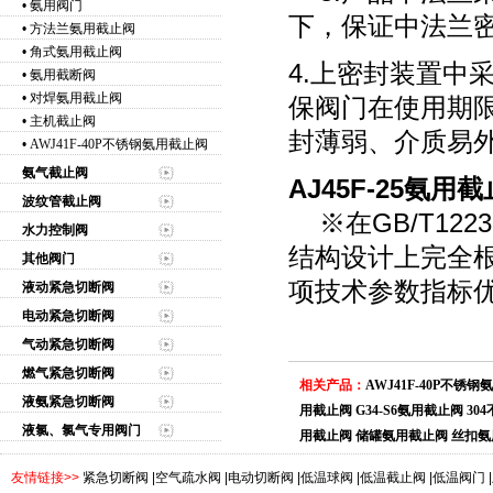
•
氨用阀门
下，保证中法兰
•
方法兰氨用截止阀
•
角式氨用截止阀
4.上密封装置中
•
氨用截断阀
•
对焊氨用截止阀
保阀门在使用期
•
主机截止阀
封薄弱、介质易
•
AWJ41F-40P不锈钢氨用截止阀
氨气截止阀
AJ45F-25氨
波纹管截止阀
※在GB/T12
水力控制阀
结构设计上完全
其他阀门
项技术参数指标
液动紧急切断阀
电动紧急切断阀
气动紧急切断阀
燃气紧急切断阀
相关产品：
AWJ41F-40P不锈
液氨紧急切断阀
用截止阀
G34-S6氨用截止阀
30
液氯、氯气专用阀门
用截止阀
储罐氨用截止阀
丝扣氨
友情链接>>
紧急切断阀
|
空气疏水阀
|
电动切断阀
|
低温球阀
|
低温截止阀
|
低温阀门
|