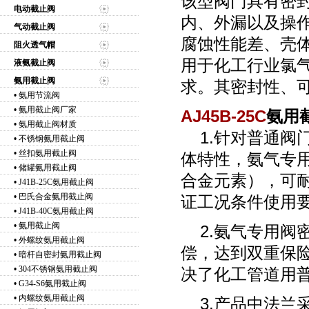
该型阀门具有密
电动截止阀
内、外漏以及操
气动截止阀
腐蚀性能差、壳
阻火透气帽
用于化工行业氯
液氨截止阀
氨用截止阀
求。其密封性、
•
氨用节流阀
•
氨用截止阀厂家
AJ45B-25C
氨用
•
氨用截止阀材质
1.针对普通阀
•
不锈钢氨用截止阀
•
丝扣氨用截止阀
体特性，氨气专
•
储罐氨用截止阀
合金元素），可耐
•
J41B-25C氨用截止阀
•
巴氏合金氨用截止阀
证工况条件使用
•
J41B-40C氨用截止阀
•
氨用截止阀
2.氨气专用阀
•
外螺纹氨用截止阀
偿，达到双重保
•
暗杆自密封氨用截止阀
•
304不锈钢氨用截止阀
决了化工管道用
•
G34-S6氨用截止阀
•
内螺纹氨用截止阀
3.产品中法兰