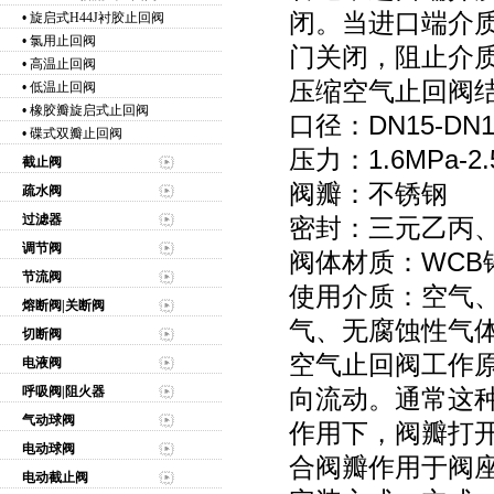
闭。当进口端介
•
旋启式H44J衬胶止回阀
•
氯用止回阀
门关闭，阻止介
•
高温止回阀
压缩空气止回阀
•
低温止回阀
•
橡胶瓣旋启式止回阀
口径：DN15-DN1
•
碟式双瓣止回阀
压力：1.6MPa-2.
截止阀
阀瓣：不锈钢
疏水阀
过滤器
密封：三元乙丙、
调节阀
阀体材质：WCB铸
节流阀
使用介质：空气
熔断阀|关断阀
气、无腐蚀性气
切断阀
空气止回阀工作
电液阀
呼吸阀|阻火器
向流动。通常这
气动球阀
作用下，阀瓣打
电动球阀
合阀瓣作用于阀
电动截止阀