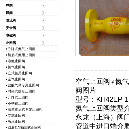
球阀
蝶阀
限流阀
安全阀
电磁阀
止回阀
•
升降式氨气止回阀
•
旋启式氨用止回阀
•
液氨止回阀
•
氨气止回阀
•
立式氨用止回阀
•
空气止回阀
空气止回阀♀氮
•
盐酸气体专用止回阀
阀图片
•
对夹式蝶形止回阀
•
升降式止回阀
型号：KH42EP-1
•
不锈钢止回阀
氮气止回阀类型
•
法兰旋启式单瓣止回阀
永龙（上海）阀门
•
立式止回阀
•
液压止回阀
管道中进口端介
•
ZLH41Y轴流式止回阀