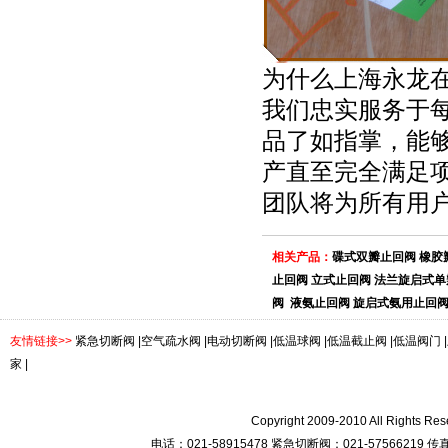
为什么上海永龙
我们忠实服务于
品了如指掌，能
产直至完全满足
团队将为所有用
相关产品：
碟式双瓣止回阀
橡胶
止回阀
立式止回阀
法兰旋启式单
阀
液氨止回阀
旋启式氨用止回
友情链接>>
紧急切断阀
|
空气疏水阀
|
电动切断阀
|
低温球阀
|
低温截止阀
|
低温阀门
|
家
|
Copyright 2009-2010 All R
电话：021-58915478 紧急切断阀：021-57566219 传真